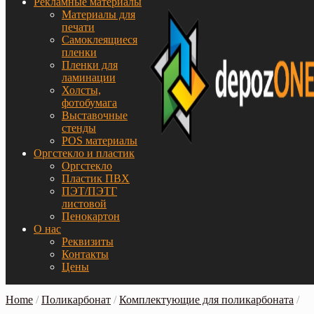
Рекламные материалы
Материалы для
печати
Самоклеящиеся
пленки
Пленки для
ламинации
Холсты,
фотобумага
Выставочные
стенды
POS материалы
Оргстекло и пластик
Оргстекло
Пластик ПВХ
ПЭТ/ПЭТГ
листовой
Пенокартон
О нас
Реквизиты
Контакты
Цены
Home
/
Поликарбонат
/
Комплектующие для поликарбоната
/