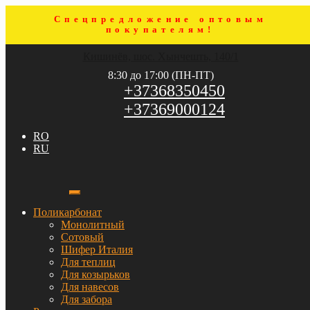
Спецпредложение оптовым
покупателям!
Перейти
Перейти
Кишинёв, шос. Хынчешть, 140/1
к
к
навигации
содержимому
8:30 до 17:00 (ПН-ПТ)
+37368350450
+37369000124
RO
RU
Поликарбонат
Монолитный
Сотовый
Шифер Италия
Для теплиц
Для козырьков
Для навесов
Для забора