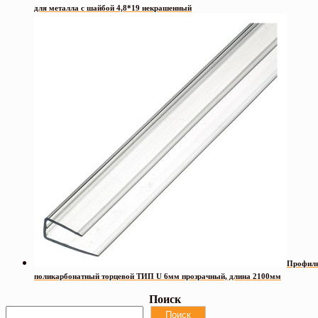
для металла с шайбой 4,8*19 некрашенный
Профил
поликарбонатный торцевой ТИП U 6мм прозрачный, длина 2100мм
Поиск
Поиск