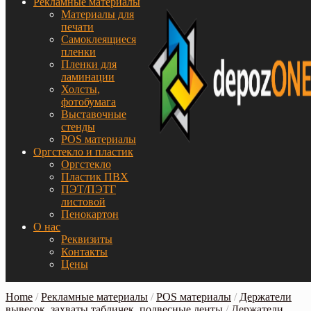
Рекламные материалы
Материалы для
печати
Самоклеящиеся
пленки
Пленки для
ламинации
Холсты,
фотобумага
Выставочные
стенды
POS материалы
Оргстекло и пластик
Оргстекло
Пластик ПВХ
ПЭТ/ПЭТГ
листовой
Пенокартон
О нас
Реквизиты
Контакты
Цены
Home
/
Рекламные материалы
/
POS материалы
/
Держатели
вывесок, захваты табличек, подвесные ленты
/
Держатели