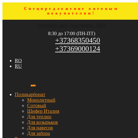
Спецпредложение оптовым
покупателям!
Перейти
Перейти
Кишинёв, шос. Хынчешть, 140/1
к
к
навигации
содержимому
8:30 до 17:00 (ПН-ПТ)
+37368350450
+37369000124
RO
RU
Поликарбонат
Монолитный
Сотовый
Шифер Италия
Для теплиц
Для козырьков
Для навесов
Для забора