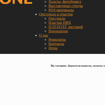
Холсты, фотобумага
Выставочные стенды
POS материалы
Оргстекло и пластик
Оргстекло
Пластик ПВХ
ПЭТ/ПЭТГ листовой
Пенокартон
О нас
Реквизиты
Контакты
Цены
Вы смотрите: Держатели вывесок, захваты т