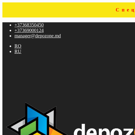
Спе
Перейти
Перейти
+37368350450
к
к
+37369000124
навигации
содержимому
manager@depozone.md
RO
RU