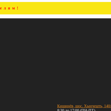
елям!
Кишинёв, шос. Хынчешть, 140
8:30 до 17:00 (ПН-ПТ)