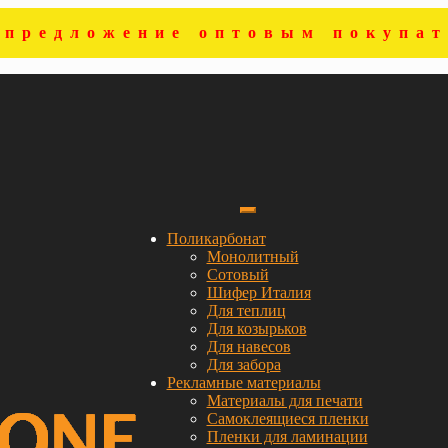
цпредложение оптовым покупат
Поликарбонат
Монолитный
Сотовый
Шифер Италия
Для теплиц
Для козырьков
Для навесов
Для забора
Рекламные материалы
Материалы для печати
Самоклеящиеся пленки
Пленки для ламинации