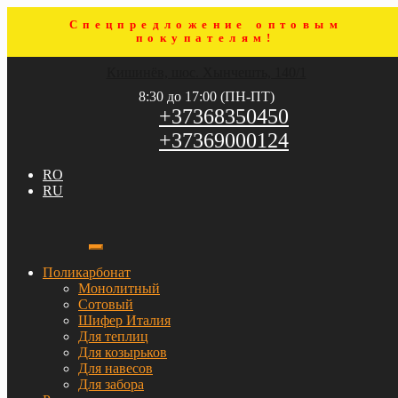
Спецпредложение оптовым
покупателям!
Перейти
Перейти
Кишинёв, шос. Хынчешть, 140/1
к
к
навигации
содержимому
8:30 до 17:00 (ПН-ПТ)
+37368350450
+37369000124
RO
RU
Поликарбонат
Монолитный
Сотовый
Шифер Италия
Для теплиц
Для козырьков
Для навесов
Для забора