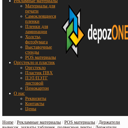
Рекламные материалы
Материалы для
печати
Самоклеящиеся
пленки
Пленки для
ламинации
Холсты,
фотобумага
Выставочные
стенды
POS материалы
Оргстекло и пластик
Оргстекло
Пластик ПВХ
ПЭТ/ПЭТГ
листовой
Пенокартон
О нас
Реквизиты
Контакты
Цены
Home
/
Рекламные материалы
/
POS материалы
/
Держатели
вывесок, захваты табличек, подвесные ленты
/
Держатели