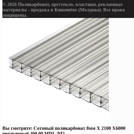
© 2026 Поликарбонат, оргстекло, пластики, рекламные
материалы - продажа в Кишинёве (Молдова). Все права
защищены.
Вы смотрите:
Сотовый поликарбонат 8мм X 2100 X6000
прозрачный
200,00
MDL
/М2