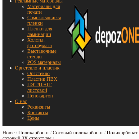
Рекламные материалы
Материалы для
печати
Самоклеящиеся
пленки
Пленки для
ламинации
Холсты,
фотобумага
Выставочные
стенды
POS материалы
Оргстекло и пластик
Оргстекло
Пластик ПВХ
ПЭТ/ПЭТГ
листовой
Пенокартон
О нас
Реквизиты
Контакты
Цены
Home
/
Поликарбонат
/
Сотовый поликарбонат
/
Поликарбонат
сотовый 3Х структуры
/