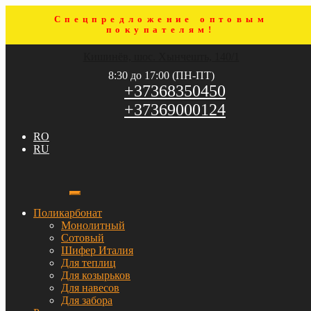
Спецпредложение оптовым
покупателям!
Перейти
Перейти
Кишинёв, шос. Хынчешть, 140/1
к
к
навигации
содержимому
8:30 до 17:00 (ПН-ПТ)
+37368350450
+37369000124
RO
RU
Поликарбонат
Монолитный
Сотовый
Шифер Италия
Для теплиц
Для козырьков
Для навесов
Для забора