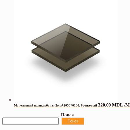
320,00
MDL
/M
Монолитный поликарбонат 2мм*2050*6100, бронзовый
Поиск
Поиск