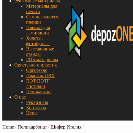
Рекламные материалы
Материалы для
печати
Самоклеящиеся
пленки
Пленки для
ламинации
Холсты,
фотобумага
Выставочные
стенды
POS материалы
Оргстекло и пластик
Оргстекло
Пластик ПВХ
ПЭТ/ПЭТГ
листовой
Пенокартон
О нас
Реквизиты
Контакты
Цены
Home
/
Поликарбонат
/
Шифер Италия
/