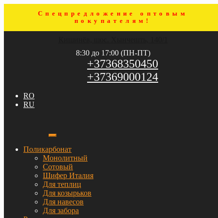
Спецпредложение оптовым
покупателям!
Перейти
Перейти
Кишинёв, шос. Хынчешть, 140/1
к
к
навигации
содержимому
8:30 до 17:00 (ПН-ПТ)
+37368350450
+37369000124
RO
RU
Поликарбонат
Монолитный
Сотовый
Шифер Италия
Для теплиц
Для козырьков
Для навесов
Для забора