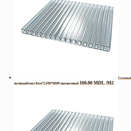
Сотовы
160,00
MDL
/М2
поликарбонат 8мм*2100*6000 прозрачный